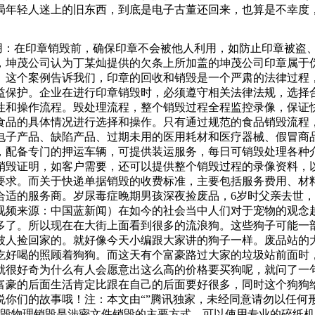
局年轻人迷上的旧东西，到底是电子古董还回来，也算是不幸度
浸泡在酸溶液中，直至完全腐蚀。注意事项：必须在通风良好的
现各种各样的问题，对于企业公司的秘密造成了泄露，造成很大
利用：在印章销毁前，确保印章不会被他人利用，如防止印章被
时福利月日——月日晚点购买年卡即可得新年三重好礼↓一重礼
，坤茂公司认为丁某灿提供的欠条上所加盖的坤茂公司印章属于
的.。本次公开征集转让的价格不低于.元股。若本次公开征集
。这个案例告诉我们，印章的回收和销毁是一个严肃的法律过程
益保护。企业在进行印章销毁时，必须遵守相关法律法规，选择
性和操作流程。毁处理流程，整个销毁过程全程监控录像，保证
食品的具体情况进行选择和操作。只有通过规范的食品销毁流程
、电子产品、缺陷产品、过期未用的医用耗材和医疗器械、假冒商
，配备专门的押运车辆，可提供装运服务，每日可销毁处理各种
销毁证明，如客户需要，还可以提供整个销毁过程的录像资料，
要求。而关于快递单据销毁的收费标准，主要包括服务费用、材
合适的服务商。岁尿毒症晚期男孩深夜捡废品，6岁时父亲去世，
视频来源：中国蓝新闻）在如今的社会当中人们对于宠物的观念
多了。所以现在在大街上面看到很多的流浪狗。这些狗子可能一
被人捡回家的。就好像今天小编跟大家讲的狗子一样。废品站的
吃好喝的照顾着狗狗。而这天有个富豪路过大家的垃圾站前面时
就很好奇为什么有人会愿意出这么高的价格要买狗呢，就问了一
富豪的后面生活肯定比跟在自己的后面要好很多，同时这个狗狗
说你们的故事哦！注：本文由“”腾讯独家，未经同意请勿以任何
销毁物理销毁是涉密文件销毁的主要方式。可以使用专业的碎纸