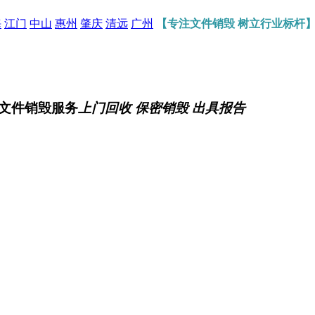
海
江门
中山
惠州
肇庆
清远
广州
【专注文件销毁 树立行业标杆
文件销毁服务
上门回收 保密销毁 出具报告