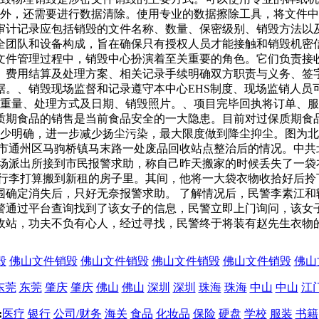
毁外，还需要进行数据清除。使用专业的数据擦除工具，将文件中
审计记录应包括销毁的文件名称、数量、保密级别、销毁方法以
全团队和设备构成，旨在确保只有授权人员才能接触和销毁机密
文件管理过程中，销毁中心扮演着至关重要的角色。它们负责接
、费用结算及处理方案、相关记录手续明确双方职责与义务、签
据。、销毁现场监督和记录遵守本中心EHS制度、现场监销人员
总重量、处理方式及日期、销毁照片。、项目完毕回执将订单、
质期食品的销售是当前食品安全的一大隐患。目前对过保质期食
缺少明确，进一步减少扬尘污染，最大限度做到降尘抑尘。图为
市通州区马驹桥镇马末路一处废品回收站点整治后的情况。中共
校场派出所接到市民报警求助，称自己昨天搬家的时候丢失了一袋
拾行李打算搬到新租的房子里。其间，他将一大袋衣物收拾好后拎
围确定消失后，只好无奈报警求助。 了解情况后，民警李素江和
警通过平台查询找到了该女子的信息，民警立即上门询问，该女
收站，功夫不负有心人，经过寻找，民警终于将装有赵先生衣物
毁
佛山文件销毁
佛山文件销毁
佛山文件销毁
佛山文件销毁
佛山
东莞
东莞
肇庆
肇庆
佛山
佛山
深圳
深圳
珠海
珠海
中山
中山
江
:
医疗
银行
公司/财务
海关
食品
化妆品
保险
硬盘
学校
服装
书籍