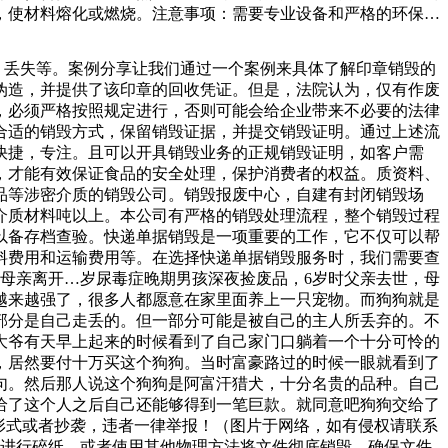
，使材料熔化或燃烧。注意事项：需要专业设备和严格的环保控
环境中进行，且需严格遵守化学品处理规定件里面的机密内容流
的危机，文件销毁我们一定要找靠谱的销毁公司，这样能够更好
盗、丢失等。案例分享让我们通过一个案例来具体了解印章销毁的
送您日诗情意趣购买年卡即送三联书店出品《古人的日子》新年
伪造，并提供了该印章的回收凭证。但是，法院认为，仅有作废
转让获得批准并得以实施，可能导致公司的控股股东和实际控制
，必须严格按照规定进行，否则可能会给企业带来不必要的法律
合适的销毁方式，保留销毁证据，并提交销毁证明。通过上述流
快捷，专注。且可以开具销毁业务的正规销毁证明，如客户需
，才能有效保证食品的安全处理，保护消费者的权益。质资料、
品等涉密介质的销毁公司。销毁报废中心，自建有封闭销毁场
介质材料吨以上。本公司有严格的销毁处理流程，整个销毁过程
以备存档查验。快递单据销毁是一项重要的工作，它不仅可以帮
料费用和运输费用等。在选择快递单据销毁服务时，我们需要查
母亲离开…岁尿毒症晚期男孩深夜捡废品，6岁时父亲去世，母
越来越强了，很多人都愿意在家里面养上一只宠物。而狗狗就是
部分是自己走丢的。但一部分可能是被自己的主人所丢弃的。不
大爷有天早上起来的时候看到了自己家门口躺着一个十分可怜的
，居然要付十万买这个狗狗。当时富豪路过的时候一眼就看到了
句。然后那人说这个狗狗是阿富汗猎犬，十分名贵的品种。自己
给了这个人之后自己还能够得到一笔巨款。就同意吧狗狗交给了
形式或者抄袭，违者一律举报！（图片于网络，如有侵权请联系
机进行碎纸，或者使用其他物理方法将文件彻底销毁。确保文件