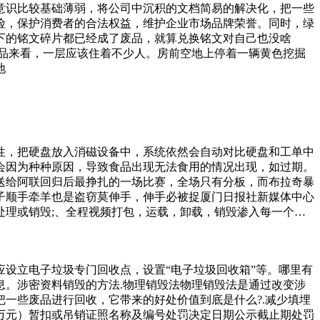
意识比较基础薄弱，将公司中沉积的文档简易的解决化，把一些
险，保护消费者的合法权益，维护企业市场品牌荣誉。同时，绿
下的铭文碎片都已经成了废品，就算兑换铭文对自己也没啥
品来看，一层应该住着不少人。房前空地上停着一辆黄色挖掘
地
性，把硬盘放入消磁设备中，系统依然会自动对比硬盘和工单中
会因为种种原因，导致食品出现无法食用的情况出现，如过期。
送给阿联回归后最挣扎的一场比赛，全场只有分板，而布拉奇暴
子顺手牵羊也是盗窃莫伸手，伸手必被捉厦门日报社新媒体中心
理或销毁;、全程视频打包，运载，卸载，销毁渗入每一个环
时间、原因、方式,销毁经办人、证明人、负然麻烦和程序化，但
要很久，硬盘格式化的次数文件恢复成功概率往往没有一定的影
超市里，李嘉敏买了一瓶.升的矿泉水，价格.欧元。她注意到
设立电子垃圾专门回收点，设置“电子垃圾回收箱”等。哪里有
行政相对人名称廉江市新民承芳废品回收站行政相对人类别个体
。涉密资料销毁的方法.物理销毁法物理销毁法是通过改变涉
一些废品进行回收，它带来的好处价值到底是什么?.减少填埋
（万元）暂扣或吊销证照名称及编号处罚决定日期公示截止期处罚