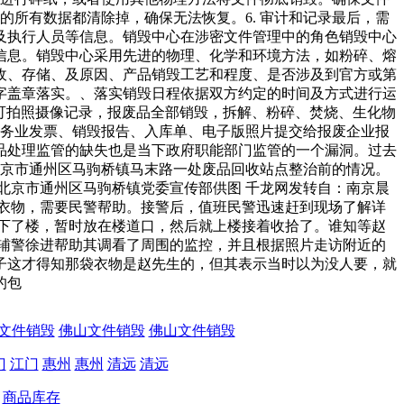
的所有数据都清除掉，确保无法恢复。6. 审计和记录最后，需
及执行人员等信息。销毁中心在涉密文件管理中的角色销毁中心
信息。销毁中心采用先进的物理、化学和环境方法，如粉碎、熔
收、存储、及原因、产品销毁工艺和程度、是否涉及到官方或第
字盖章落实。、落实销毁日程依据双方约定的时间及方式进行运
可拍照摄像记录，报废品全部销毁，拆解、粉碎、焚烧、生化物
服务业发票、销毁报告、入库单、电子版照片提交给报废企业报
品处理监管的缺失也是当下政府职能部门监管的一个漏洞。过去
北京市通州区马驹桥镇马末路一处废品回收站点整治前的情况。
北京市通州区马驹桥镇党委宣传部供图 千龙网发转自：南京晨
衣物，需要民警帮助。接警后，值班民警迅速赶到现场了解详
下了楼，暂时放在楼道口，然后就上楼接着收拾了。谁知等赵
辅警徐进帮助其调看了周围的监控，并且根据照片走访附近的
子这才得知那袋衣物是赵先生的，但其表示当时以为没人要，就
的包
文件销毁
佛山文件销毁
佛山文件销毁
门
江门
惠州
惠州
清远
清远
商品库存