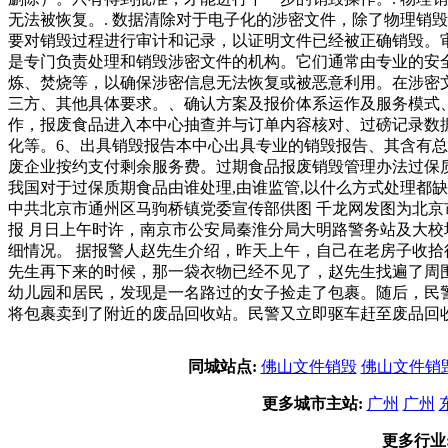
无法被恢复。. 数据清除对于电子化的涉密文件，除了物理销
要对销毁过程进行审计和记录，以证明文件已经被正确销毁。
是专门负责处理和销毁涉密文件的机构。它们通常由专业的安
炼、焚烧等，以确保涉密信息无法恢复或被恶意利用。在涉密
三方、其他具体要求。、确认方案及报价体系运作及服务模式
作，报废食品进入本中心抽查并与订单内容核对、过磅记录数
化等。6、出具销毁报告本中心出具专业的销毁报告、其含有
废企业按约支付剩余服务费。过期食品报废销毁管理办法过保
我国对于过保质期食品由谁处理,由谁监管,以什么方式处理都
中共北京市通州区马驹桥镇党委宣传部供图 千龙网发图为北京
报 月日上午时许，南京市公安局秦淮分局大明路警务站及大
细情况。 据报警人赵先生介绍，昨天上午，自己在老房子收
先生再下来的时候，那一袋衣物已经不见了，赵先生找遍了周
幼儿园和居民，发现是一名路过的女子捡走了包裹。随后，民
将包裹卖到了附近的废品回收站。民警又立即驱车赶至废品回
同城站点:
佛山文件销毁
佛山文件销
更多城市主站:
广州
广州
更多行业