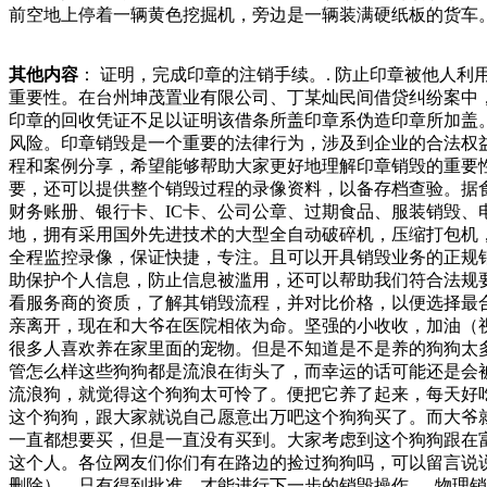
前空地上停着一辆黄色挖掘机，旁边是一辆装满硬纸板的货车
由县级以上档案主管部门给予警告，并对单位处一万元以上十
项违法行为循哪些基本原则呢？固废的处理与处置的区别是什
其他内容
： 证明，完成印章的注销手续。. 防止印章被他人
或毒气的块状和颗粒状废物如钢渣、高炉渣全保障措施，将依
重要性。在台州坤茂置业有限公司、丁某灿民间借贷纠纷案中
不文明行为，更是违法犯罪行为。每一位居民都应认识到高空
印章的回收凭证不足以证明该借条所盖印章系伪造印章所加盖
内果然装有一枚戒指和一条项链。从报警求助到寻回失物，仅
风险。印章销毁是一个重要的法律行为，涉及到企业的合法权
程和案例分享，希望能够帮助大家更好地理解印章销毁的重要
要，还可以提供整个销毁过程的录像资料，以备存档查验。据
财务账册、银行卡、IC卡、公司公章、过期食品、服装销毁
地，拥有采用国外先进技术的大型全自动破碎机，压缩打包机
全程监控录像，保证快捷，专注。且可以开具销毁业务的正规
助保护个人信息，防止信息被滥用，还可以帮助我们符合法规
看服务商的资质，了解其销毁流程，并对比价格，以便选择最
亲离开，现在和大爷在医院相依为命。坚强的小收收，加油（
很多人喜欢养在家里面的宠物。但是不知道是不是养的狗狗太
管怎么样这些狗狗都是流浪在街头了，而幸运的话可能还是会
流浪狗，就觉得这个狗狗太可怜了。便把它养了起来，每天好
这个狗狗，跟大家就说自己愿意出万吧这个狗狗买了。而大爷
一直都想要买，但是一直没有买到。大家考虑到这个狗狗跟在
这个人。各位网友们你们有在路边的捡过狗狗吗，可以留言说
删除）。只有得到批准，才能进行下一步的销毁操作。. 物理