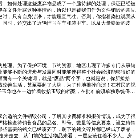
后，如何处理这些废弃物品成了一个亟待解的处理，保证已经被
存在文件泄露这种事情的，所以也是被我们作为文件销毁的常见
史时，只有自身洁净，才能理直气壮。否则，你指着染缸说我从
。同时，还交出了近辆悍马军车和装甲车。以及大量崭新的皮
的处理。为了保护环境、节约资源，地区出现了许多专门从事销
业能够不断的进步与发展同时能够使得整个社会经济能够很好的
面有一个关键词，就是“废品”两个字，也就是说，你所捡拾
钱改善生活，甚至耍起了大牌，为了种地推掉商演！在村民的视
子玉华也在一边忙着收拾玉毁的档案，在批准前须单独系统保
以上进行监销， 直至档案确已销毁后，监销人须在销毁清册上
主要成本之一，包括各种机械设备、工具和耗材等。.人员工资：
为，更是违法犯罪行为。每一位居民都应认识到高空抛物的危害
家合适的文件销毁公司，了解其收费标准和报价情况，成为了很
环境秩序。物品堆放杂乱、消防设施不齐全的废品收购站容易引
严格检查待销售食品的品名、型号、数量等信息要素，设立待销
那些需要的铭文已经凑齐了，剩下的铭文碎片都已经成了废品，
走来走去。从门前的生活物品来看，一层应该住着不少人。房