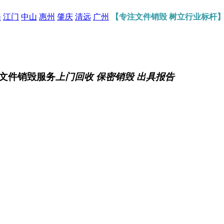
海
江门
中山
惠州
肇庆
清远
广州
【专注文件销毁 树立行业标杆
文件销毁服务
上门回收 保密销毁 出具报告