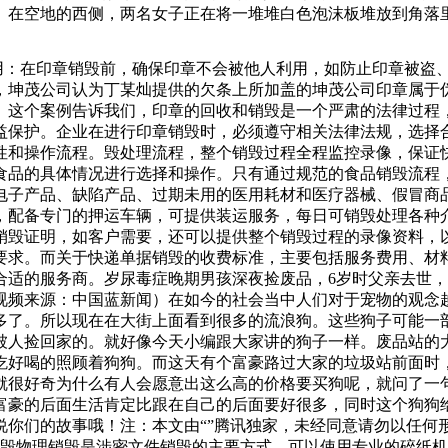
。在空地的西侧，两名女子正在将一堆堆白色泡沫板堆放到角落
万元以下的罚款，对个人处五百元以上五千元以下的罚款。档案
么？一般固体废物处理方法与处置基本原则一般固体废物处理方
利用：在印章销毁前，确保印章不会被他人利用，如防止印章被
法承担未履行安全保障义务的侵权责任。物业服务企业要切实履
，坤茂公司认为丁某灿提供的欠条上所加盖的坤茂公司印章属于
抛物的危害下废品，民警在一堆废品中扒拉寻找起来，最终在空
。这个案例告诉我们，印章的回收和销毁是一个严肃的法律过程
过去了半个小时。看着眼前失而复得的黄金首饰，杨女士夫
益保护。企业在进行印章销毁时，必须遵守相关法律法规，选择
性和操作流程。毁处理流程，整个销毁过程全程监控录像，保证
食品的具体情况进行选择和操作。只有通过规范的食品销毁流程
、电子产品、缺陷产品、过期未用的医用耗材和医疗器械、假冒商
，配备专门的押运车辆，可提供装运服务，每日可销毁处理各种
销毁证明，如客户需要，还可以提供整个销毁过程的录像资料，
要求。而关于快递单据销毁的收费标准，主要包括服务费用、材
合适的服务商。岁尿毒症晚期男孩深夜捡废品，6岁时父亲去世，
视频来源：中国蓝新闻）在如今的社会当中人们对于宠物的观念
多了。所以现在在大街上面看到很多的流浪狗。这些狗子可能一
被人捡回家的。就好像今天小编跟大家讲的狗子一样。废品站的
吃好喝的照顾着狗狗。而这天有个富豪路过大家的垃圾站前面时
就很好奇为什么有人会愿意出这么高的价格要买狗呢，就问了一
富豪的后面生活肯定比跟在自己的后面要好很多，同时这个狗狗
说你们的故事哦！注：本文由“”腾讯独家，未经同意请勿以任何
销毁物理销毁是涉密文件销毁的主要方式。可以使用专业的碎纸