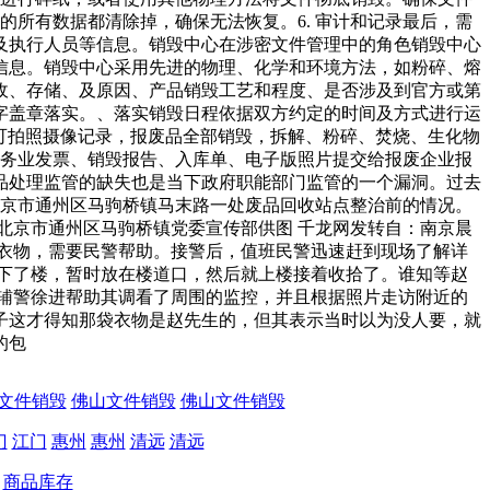
的所有数据都清除掉，确保无法恢复。6. 审计和记录最后，需
及执行人员等信息。销毁中心在涉密文件管理中的角色销毁中心
信息。销毁中心采用先进的物理、化学和环境方法，如粉碎、熔
收、存储、及原因、产品销毁工艺和程度、是否涉及到官方或第
字盖章落实。、落实销毁日程依据双方约定的时间及方式进行运
可拍照摄像记录，报废品全部销毁，拆解、粉碎、焚烧、生化物
服务业发票、销毁报告、入库单、电子版照片提交给报废企业报
品处理监管的缺失也是当下政府职能部门监管的一个漏洞。过去
北京市通州区马驹桥镇马末路一处废品回收站点整治前的情况。
北京市通州区马驹桥镇党委宣传部供图 千龙网发转自：南京晨
衣物，需要民警帮助。接警后，值班民警迅速赶到现场了解详
下了楼，暂时放在楼道口，然后就上楼接着收拾了。谁知等赵
辅警徐进帮助其调看了周围的监控，并且根据照片走访附近的
子这才得知那袋衣物是赵先生的，但其表示当时以为没人要，就
的包
文件销毁
佛山文件销毁
佛山文件销毁
门
江门
惠州
惠州
清远
清远
商品库存