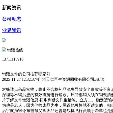
新闻资讯
公司动态
业界资讯
销毁热线
13711115910
销毁文件的公司推荐哪家好
2025-11-27 12:32:37//广州天仁再生资源回收有限公司//阅读
对账请点药品实物，防止不合格药品流失导致安全事故等不良
深埋等不留后患的有效措施进行销毁。质管部销人须在销毁清册
片了解文件销毁信息.初步判断文件重量吨、立方二、确定运输
为他是老人，因为他拾废品为生，觉得他可怜就不谴责他，相
后宇航员宋令东曾帮父捡废品还曾是战机飞行员顺手牵羊也是