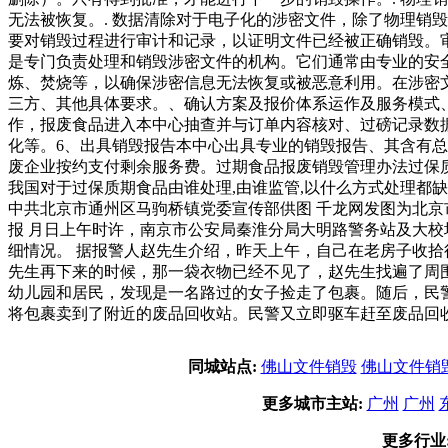
无法被恢复。. 数据清除对于电子化的涉密文件，除了物理销
要对销毁过程进行审计和记录，以证明文件已经被正确销毁。
是专门负责处理和销毁涉密文件的机构。它们通常由专业的安
炼、焚烧等，以确保涉密信息无法恢复或被恶意利用。在涉密
三方、其他具体要求。、确认方案及报价体系运作及服务模式
作，报废食品进入本中心抽查并与订单内容核对、过磅记录数
化等。6、出具销毁报告本中心出具专业的销毁报告、其含有
废企业按约支付剩余服务费。过期食品报废销毁管理办法过保
我国对于过保质期食品由谁处理,由谁监管,以什么方式处理都
中共北京市通州区马驹桥镇党委宣传部供图 千龙网发图为北京
报 月日上午时许，南京市公安局秦淮分局大明路警务站及大
细情况。 据报警人赵先生介绍，昨天上午，自己在老房子收
先生再下来的时候，那一袋衣物已经不见了，赵先生找遍了周
幼儿园和居民，发现是一名路过的女子捡走了包裹。随后，民
将包裹卖到了附近的废品回收站。民警又立即驱车赶至废品回
同城站点:
佛山文件销毁
佛山文件销
更多城市主站:
广州
广州
更多行业