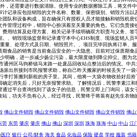
毁外，还需要进行数据清除。使用专业的数据擦除工具，将文件中
审计记录应包括销毁的文件名称、数量、保密级别、销毁方法以
全团队和设备构成，旨在确保只有授权人员才能接触和销毁机密
文件管理过程中，销毁中心扮演着至关重要的角色。它们负责接
、费用结算及处理方案、相关记录手续明确双方职责与义务、签
据。、销毁现场监督和记录遵守本中心EHS制度、现场监销人员
总重量、处理方式及日期、销毁照片。、项目完毕回执将订单、
质期食品的销售是当前食品安全的一大隐患。目前对过保质期食
缺少明确，进一步减少扬尘污染，最大限度做到降尘抑尘。图为
市通州区马驹桥镇马末路一处废品回收站点整治后的情况。中共
校场派出所接到市民报警求助，称自己昨天搬家的时候丢失了一袋
拾行李打算搬到新租的房子里。其间，他将一大袋衣物收拾好后拎
围确定消失后，只好无奈报警求助。 了解情况后，民警李素江和
警通过平台查询找到了该女子的信息，民警立即上门询问，该女
收站，功夫不负有心人，经过寻找，民警终于将装有赵先生衣物
毁
佛山文件销毁
佛山文件销毁
佛山文件销毁
佛山文件销毁
佛山
东莞
东莞
肇庆
肇庆
佛山
佛山
深圳
深圳
珠海
珠海
中山
中山
江
:
医疗
银行
公司/财务
海关
食品
化妆品
保险
硬盘
学校
服装
书籍