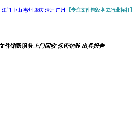
海
江门
中山
惠州
肇庆
清远
广州
【专注文件销毁 树立行业标杆
文件销毁服务
上门回收 保密销毁 出具报告