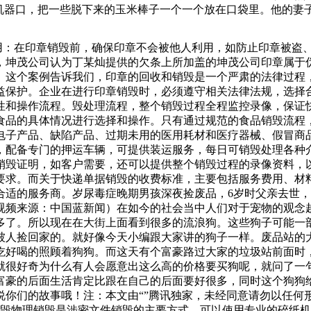
的机器口，把一些脱下来的玉米棒子一个一个放在口袋里。他的妻
案送到有资质的造纸厂化为纸浆或焚毁。、销毁档案时须有两人
的直接成本.销毁设备和工具的购置费用：这是过期食品销毁的
利用：在印章销毁前，确保印章不会被他人利用，如防止印章被
理职责，为居民提供安全的生活环境。高空抛物不仅是不文明行
，坤茂公司认为丁某灿提供的欠条上所加盖的坤茂公司印章属于
落的物品的行为不但占用了道路影响居民通行，更破坏了周边的
。这个案例告诉我们，印章的回收和销毁是一个严肃的法律过程
管工作人员当场责令该废品收购站限期清理并撤离。（呼
益保护。企业在进行印章销毁时，必须遵守相关法律法规，选择
性和操作流程。毁处理流程，整个销毁过程全程监控录像，保证
食品的具体情况进行选择和操作。只有通过规范的食品销毁流程
、电子产品、缺陷产品、过期未用的医用耗材和医疗器械、假冒商
，配备专门的押运车辆，可提供装运服务，每日可销毁处理各种
销毁证明，如客户需要，还可以提供整个销毁过程的录像资料，
要求。而关于快递单据销毁的收费标准，主要包括服务费用、材
合适的服务商。岁尿毒症晚期男孩深夜捡废品，6岁时父亲去世，
视频来源：中国蓝新闻）在如今的社会当中人们对于宠物的观念
多了。所以现在在大街上面看到很多的流浪狗。这些狗子可能一
被人捡回家的。就好像今天小编跟大家讲的狗子一样。废品站的
吃好喝的照顾着狗狗。而这天有个富豪路过大家的垃圾站前面时
就很好奇为什么有人会愿意出这么高的价格要买狗呢，就问了一
富豪的后面生活肯定比跟在自己的后面要好很多，同时这个狗狗
说你们的故事哦！注：本文由“”腾讯独家，未经同意请勿以任何
销毁物理销毁是涉密文件销毁的主要方式。可以使用专业的碎纸