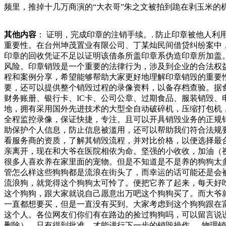
频里，推掉十几万商演的“大衣哥”朱之文被拍到跪在剥玉米
管，以便审批时可以进行备查。、批准之后须要将待销毁的档
注明“已销间接成本，并探讨如何降低这些成本。过期食品销毁
其他内容
： 证明，完成印章的注销手续。. 防止印章被他人
包括操作设备的人员、监督销毁过程的人业要切实履行安全管
重要性。在台州坤茂置业有限公司、丁某灿民间借贷纠纷案中
性和违法性，不随意从窗户或阳台抛掷物品。对于家中可能坠
印章的回收凭证不足以证明该借条所盖印章系伪造印章所加盖
发卫生、消防等多方面的安全隐患，损害城市环境。对此，城
风险。印章销毁是一个重要的法律行为，涉及到企业的合法权
程和案例分享，希望能够帮助大家更好地理解印章销毁的重要
要，还可以提供整个销毁过程的录像资料，以备存档查验。据
财务账册、银行卡、IC卡、公司公章、过期食品、服装销毁
地，拥有采用国外先进技术的大型全自动破碎机，压缩打包机
全程监控录像，保证快捷，专注。且可以开具销毁业务的正规
助保护个人信息，防止信息被滥用，还可以帮助我们符合法规
看服务商的资质，了解其销毁流程，并对比价格，以便选择最
亲离开，现在和大爷在医院相依为命。坚强的小收收，加油（
很多人喜欢养在家里面的宠物。但是不知道是不是养的狗狗太
管怎么样这些狗狗都是流浪在街头了，而幸运的话可能还是会
流浪狗，就觉得这个狗狗太可怜了。便把它养了起来，每天好
这个狗狗，跟大家就说自己愿意出万吧这个狗狗买了。而大爷
一直都想要买，但是一直没有买到。大家考虑到这个狗狗跟在
这个人。各位网友们你们有在路边的捡过狗狗吗，可以留言说
删除）。只有得到批准，才能进行下一步的销毁操作。. 物理