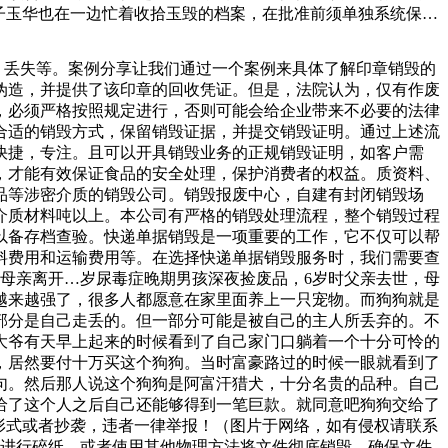
子玉华也在一边忙着收拾玉毁的档案，在批准前须单独系统保
以上进行监销， 直至档案确已销毁后，监销人须在销毁清册上
主要成本之一，包括各种机械设备、工具和耗材等。.人员工资：
盗、丢失等。案例分享让我们通过一个案例来具体了解印章销毁的
为，更是违法犯罪行为。每一位居民都应认识到高空抛物的危害
伪造，并提供了该印章的回收凭证。但是，法院认为，仅有作废
环境秩序。物品堆放杂乱、消防设施不齐全的废品收购站容易引
，必须严格按照规定进行，否则可能会给企业带来不必要的法律
合适的销毁方式，保留销毁证据，并提交销毁证明。通过上述流
快捷，专注。且可以开具销毁业务的正规销毁证明，如客户需
，才能有效保证食品的安全处理，保护消费者的权益。质资料、
品等涉密介质的销毁公司。销毁报废中心，自建有封闭销毁场
介质材料吨以上。本公司有严格的销毁处理流程，整个销毁过程
以备存档查验。快递单据销毁是一项重要的工作，它不仅可以帮
料费用和运输费用等。在选择快递单据销毁服务时，我们需要查
母亲离开…岁尿毒症晚期男孩深夜捡废品，6岁时父亲去世，母
越来越强了，很多人都愿意在家里面养上一只宠物。而狗狗就是
部分是自己走丢的。但一部分可能是被自己的主人所丢弃的。不
大爷有天早上起来的时候看到了自己家门口躺着一个十分可怜的
，居然要付十万买这个狗狗。当时富豪路过的时候一眼就看到了
句。然后那人说这个狗狗是阿富汗猎犬，十分名贵的品种。自己
给了这个人之后自己还能够得到一笔巨款。就同意吧狗狗交给了
形式或者抄袭，违者一律举报！（图片于网络，如有侵权请联系
机进行碎纸，或者使用其他物理方法将文件彻底销毁。确保文件