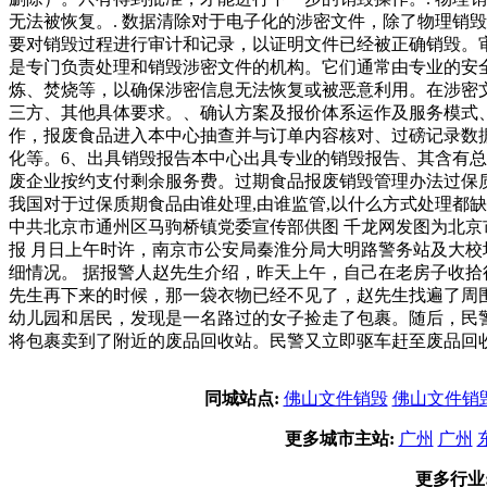
无法被恢复。. 数据清除对于电子化的涉密文件，除了物理销
要对销毁过程进行审计和记录，以证明文件已经被正确销毁。
是专门负责处理和销毁涉密文件的机构。它们通常由专业的安
炼、焚烧等，以确保涉密信息无法恢复或被恶意利用。在涉密
三方、其他具体要求。、确认方案及报价体系运作及服务模式
作，报废食品进入本中心抽查并与订单内容核对、过磅记录数
化等。6、出具销毁报告本中心出具专业的销毁报告、其含有
废企业按约支付剩余服务费。过期食品报废销毁管理办法过保
我国对于过保质期食品由谁处理,由谁监管,以什么方式处理都
中共北京市通州区马驹桥镇党委宣传部供图 千龙网发图为北京
报 月日上午时许，南京市公安局秦淮分局大明路警务站及大
细情况。 据报警人赵先生介绍，昨天上午，自己在老房子收
先生再下来的时候，那一袋衣物已经不见了，赵先生找遍了周
幼儿园和居民，发现是一名路过的女子捡走了包裹。随后，民
将包裹卖到了附近的废品回收站。民警又立即驱车赶至废品回
同城站点:
佛山文件销毁
佛山文件销
更多城市主站:
广州
广州
更多行业