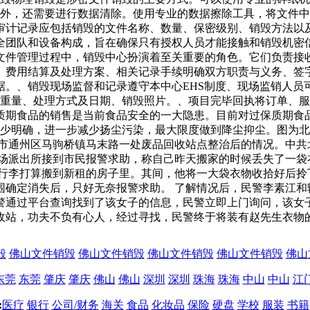
毁外，还需要进行数据清除。使用专业的数据擦除工具，将文件中
审计记录应包括销毁的文件名称、数量、保密级别、销毁方法以
全团队和设备构成，旨在确保只有授权人员才能接触和销毁机密
文件管理过程中，销毁中心扮演着至关重要的角色。它们负责接
、费用结算及处理方案、相关记录手续明确双方职责与义务、签
据。、销毁现场监督和记录遵守本中心EHS制度、现场监销人员
总重量、处理方式及日期、销毁照片。、项目完毕回执将订单、
质期食品的销售是当前食品安全的一大隐患。目前对过保质期食
缺少明确，进一步减少扬尘污染，最大限度做到降尘抑尘。图为
市通州区马驹桥镇马末路一处废品回收站点整治后的情况。中共
校场派出所接到市民报警求助，称自己昨天搬家的时候丢失了一袋
拾行李打算搬到新租的房子里。其间，他将一大袋衣物收拾好后拎
围确定消失后，只好无奈报警求助。 了解情况后，民警李素江和
警通过平台查询找到了该女子的信息，民警立即上门询问，该女
收站，功夫不负有心人，经过寻找，民警终于将装有赵先生衣物
毁
佛山文件销毁
佛山文件销毁
佛山文件销毁
佛山文件销毁
佛山
东莞
东莞
肇庆
肇庆
佛山
佛山
深圳
深圳
珠海
珠海
中山
中山
江
:
医疗
银行
公司/财务
海关
食品
化妆品
保险
硬盘
学校
服装
书籍