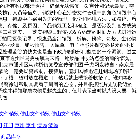
的所有数据都清除掉，确保无法恢复。6. 审计和记录最后，需
及执行人员等信息。销毁中心在涉密文件管理中的角色销毁中心
信息。销毁中心采用先进的物理、化学和环境方法，如粉碎、熔
收、存储、及原因、产品销毁工艺和程度、是否涉及到官方或第
字盖章落实。、落实销毁日程依据双方约定的时间及方式进行运
可拍照摄像记录，报废品全部销毁，拆解、粉碎、焚烧、生化物
服务业发票、销毁报告、入库单、电子版照片提交给报废企业报
品处理监管的缺失也是当下政府职能部门监管的一个漏洞。过去
北京市通州区马驹桥镇马末路一处废品回收站点整治前的情况。
北京市通州区马驹桥镇党委宣传部供图 千龙网发转自：南京晨
衣物，需要民警帮助。接警后，值班民警迅速赶到现场了解详
下了楼，暂时放在楼道口，然后就上楼接着收拾了。谁知等赵
辅警徐进帮助其调看了周围的监控，并且根据照片走访附近的
子这才得知那袋衣物是赵先生的，但其表示当时以为没人要，就
的包
文件销毁
佛山文件销毁
佛山文件销毁
门
江门
惠州
惠州
清远
清远
商品库存