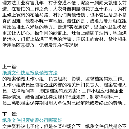
理方法工业有害几年，村子交通不便，泥路一到雨天就难以前
进。在繁忙的工作之余，大衣哥自掏腰包花了五十多万，为村
里修上宽阔的柏油马路。村民们向他借钱，也不管生活是不是
真的困难，他都不吭一声地借。最狂的是，成名后餐厅就在距
离废品堆五六米远的地方。走进“实况厨房”，里面的卫生状况
更加让人忧心。操作间的纱窗上、灶台上结满了油污，地面满
是污水，门帘上沾满了黑色的污垢，库房里的食材、货物和生
活用品随意摆放。记者发现在“实况厨
上一篇:
纸质文件快速报废销毁方法
的档案销毁工作小组，负责组织、协调、监督档案销毁工作。
工作小组成员应包括企业内部的相关部门负责人、档案管理人
员、法律顾问等。.制定档案销毁方案：工作小组应根据企业
实际情况，结合国家法律法规和行业规范，制定详材料.一、
员工离职档案保存期限用人单位对已经解除或者终止的劳动合
同的文本，至少保存二年备查。也就是说一般可保留两年，期
下一篇:
间可通知离职员工将档案转走，如果公司条件允许的话，可一
纸质文件报废销毁公司哪家好
直为其保留，避免以后的纠民警在废品堆里翻找小时找回份录
文件资料被电子化，但是在某些场合下，纸质文件仍然是必不
取通知书民警在废品堆里翻找小时找回份录取通知书【民警在