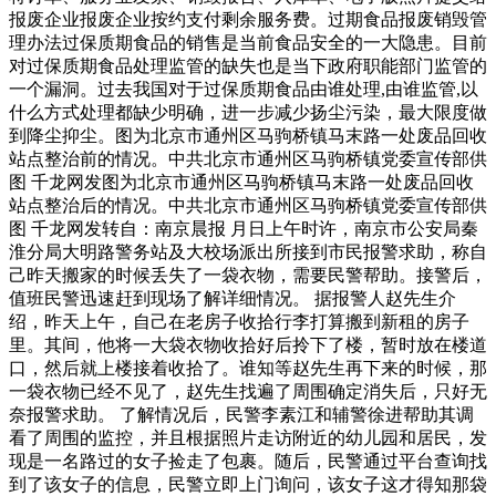
报废企业报废企业按约支付剩余服务费。过期食品报废销毁管
理办法过保质期食品的销售是当前食品安全的一大隐患。目前
对过保质期食品处理监管的缺失也是当下政府职能部门监管的
一个漏洞。过去我国对于过保质期食品由谁处理,由谁监管,以
什么方式处理都缺少明确，进一步减少扬尘污染，最大限度做
到降尘抑尘。图为北京市通州区马驹桥镇马末路一处废品回收
站点整治前的情况。中共北京市通州区马驹桥镇党委宣传部供
图 千龙网发图为北京市通州区马驹桥镇马末路一处废品回收
站点整治后的情况。中共北京市通州区马驹桥镇党委宣传部供
图 千龙网发转自：南京晨报 月日上午时许，南京市公安局秦
淮分局大明路警务站及大校场派出所接到市民报警求助，称自
己昨天搬家的时候丢失了一袋衣物，需要民警帮助。接警后，
值班民警迅速赶到现场了解详细情况。 据报警人赵先生介
绍，昨天上午，自己在老房子收拾行李打算搬到新租的房子
里。其间，他将一大袋衣物收拾好后拎下了楼，暂时放在楼道
口，然后就上楼接着收拾了。谁知等赵先生再下来的时候，那
一袋衣物已经不见了，赵先生找遍了周围确定消失后，只好无
奈报警求助。 了解情况后，民警李素江和辅警徐进帮助其调
看了周围的监控，并且根据照片走访附近的幼儿园和居民，发
现是一名路过的女子捡走了包裹。随后，民警通过平台查询找
到了该女子的信息，民警立即上门询问，该女子这才得知那袋