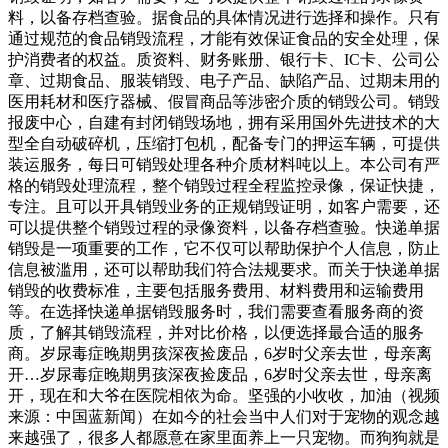
网友说，点赞善良的执法者。我们想说，每个岗位都可以成为
料，以备存档查验。据食品的具体情况进行选择和操作。只有
行善的舞台，每个人都可以温暖他人一点点。最美的风景是人
通过规范的食品销毁流程，才能有效保证食品的安全处理，保
心。周维，你让宜昌街头温暖如春。天天正能量（ll）综合自
护消费者的权益。质资料、财务账册、银行卡、IC卡、公司公
三峡晚报全拉切送给阿联生涯最惨的总决赛之旅，的大比分，
章、过期食品、服装销毁、电子产品、缺陷产品、过期未用的
是阿联挥之不去的无奈。当然阿联并非赢不了布拉切，像年双
医用耗材和医疗器械、假冒商品等涉密介质的销毁公司。销毁
方将俱乐部对决推进到国际赛场，当时阿联率队在决赛战胜菲
报废中心，自建有封闭销毁场地，拥有采用国外先进技术的大
律宾。双方数据都不算好，但阿联
型全自动破碎机，压缩打包机，配备专门的押运车辆，可提供
装运服务，每日可销毁处理各种介质材料吨以上。本公司有严
格的销毁处理流程，整个销毁过程全程监控录像，保证快捷，
专注。且可以开具销毁业务的正规销毁证明，如客户需要，还
可以提供整个销毁过程的录像资料，以备存档查验。快递单据
销毁是一项重要的工作，它不仅可以帮助保护个人信息，防止
信息被滥用，还可以帮助我们符合法规要求。而关于快递单据
销毁的收费标准，主要包括服务费用、材料费用和运输费用
等。在选择快递单据销毁服务时，我们需要查看服务商的资
质，了解其销毁流程，并对比价格，以便选择最合适的服务
商。岁尿毒症晚期男孩深夜捡废品，6岁时父亲去世，母亲离
开…岁尿毒症晚期男孩深夜捡废品，6岁时父亲去世，母亲离
开，现在和大爷在医院相依为命。坚强的小收收，加油（视频
来源：中国蓝新闻）在如今的社会当中人们对于宠物的观念越
来越强了，很多人都愿意在家里面养上一只宠物。而狗狗就是