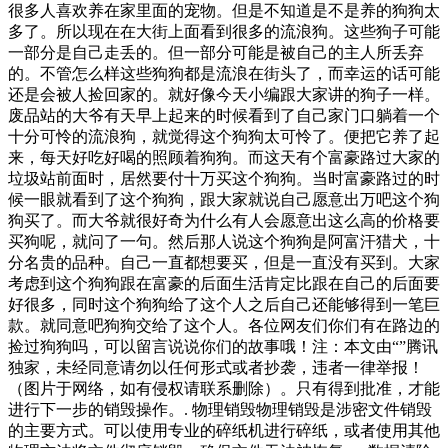
很多人喜欢养在家里面的宠物。但是不知道是不是养的狗狗太
多了。所以现在在大街上面看到很多的流浪狗。这些狗子可能
一部分是自己走丢的。但一部分可能是被自己的主人所丢弃
的。不管怎么样这些狗狗都是流浪在街头了，而幸运的话可能
还是会被人捡回家的。就好像今天小编跟大家讲的狗子一样。
废品站的大爷有天早上起来的时候看到了自己家门口躺着一个
十分可怜的流浪狗，就觉得这个狗狗太可怜了。便把它养了起
来，每天好吃好喝的照顾着狗狗。而这天有个富豪路过大家的
垃圾站前面时，居然要付十万买这个狗狗。当时富豪路过的时
候一眼就看到了这个狗狗，跟大家就说自己愿意出万吧这个狗
狗买了。而大爷就很好奇为什么有人会愿意出这么高的价格要
买狗呢，就问了一句。然后那人说这个狗狗是阿富汗猎犬，十
分名贵的品种。自己一直都想要买，但是一直没有买到。大家
考虑到这个狗狗跟在富豪的后面生活肯定比跟在自己的后面要
好很多，同时这个狗狗给了这个人之后自己还能够得到一笔巨
款。就同意吧狗狗交给了这个人。各位网友们你们有在路边的
捡过狗狗吗，可以留言说说你们的故事哦！注：本文由“”腾讯
独家，未经同意请勿以任何形式或者抄袭，违者一律举报！
（图片于网络，如有侵权请联系删除）。只有得到批准，才能
进行下一步的销毁操作。. 物理销毁物理销毁是涉密文件销毁
的主要方式。可以使用专业的碎纸机进行碎纸，或者使用其他