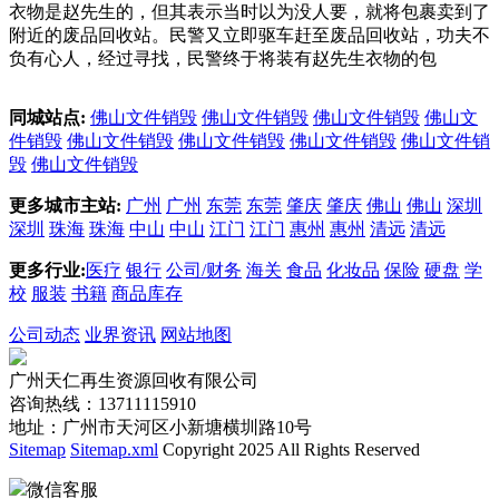
衣物是赵先生的，但其表示当时以为没人要，就将包裹卖到了
附近的废品回收站。民警又立即驱车赶至废品回收站，功夫不
负有心人，经过寻找，民警终于将装有赵先生衣物的包
同城站点:
佛山文件销毁
佛山文件销毁
佛山文件销毁
佛山文
件销毁
佛山文件销毁
佛山文件销毁
佛山文件销毁
佛山文件销
毁
佛山文件销毁
更多城市主站:
广州
广州
东莞
东莞
肇庆
肇庆
佛山
佛山
深圳
深圳
珠海
珠海
中山
中山
江门
江门
惠州
惠州
清远
清远
更多行业:
医疗
银行
公司/财务
海关
食品
化妆品
保险
硬盘
学
校
服装
书籍
商品库存
公司动态
业界资讯
网站地图
广州天仁再生资源回收有限公司
咨询热线：13711115910
地址：广州市天河区小新塘横圳路10号
Sitemap
Sitemap.xml
Copyright 2025 All Rights Reserved
微信客服