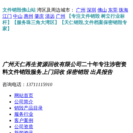
文件销毁佛山站
湾区及周边城市：
广州
深圳
佛山
东莞
珠海
江门
中山
惠州
肇庆
清远
广州
【专注文件销毁 树立行业标
杆】【服务珠三角大湾区】【天仁销毁,文件档案保密销毁专
家】
广州天仁再生资源回收有限公司
二十年专注涉密资
料文件销毁服务
上门回收 保密销毁 出具报告
咨询电话：
13711115910
网站首页
公司简介
销毁产品目录
服务行业
客户案例
公司资质
新闻资讯