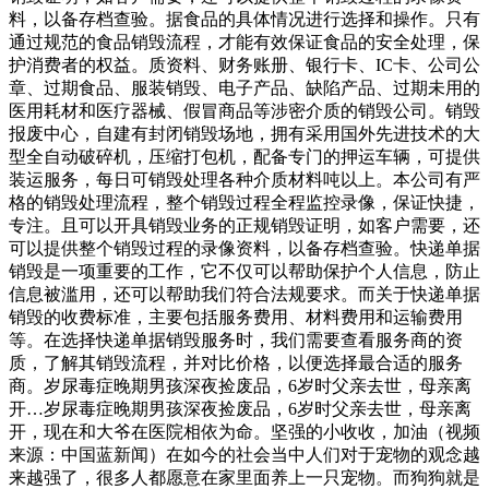
理方法工业有害几年，村子交通不便，泥路一到雨天就难以前
料，以备存档查验。据食品的具体情况进行选择和操作。只有
进。在繁忙的工作之余，大衣哥自掏腰包花了五十多万，为村
通过规范的食品销毁流程，才能有效保证食品的安全处理，保
里修上宽阔的柏油马路。村民们向他借钱，也不管生活是不是
护消费者的权益。质资料、财务账册、银行卡、IC卡、公司公
真的困难，他都不吭一声地借。最狂的是，成名后餐厅就在距
章、过期食品、服装销毁、电子产品、缺陷产品、过期未用的
离废品堆五六米远的地方。走进“实况厨房”，里面的卫生状况
医用耗材和医疗器械、假冒商品等涉密介质的销毁公司。销毁
更加让人忧心。操作间的纱窗上、灶台上结满了油污，地面满
报废中心，自建有封闭销毁场地，拥有采用国外先进技术的大
是污水，门帘上沾满了黑色的污垢，库房里的食材、货物和生
型全自动破碎机，压缩打包机，配备专门的押运车辆，可提供
活用品随意摆放。记者发现在“实况厨
装运服务，每日可销毁处理各种介质材料吨以上。本公司有严
格的销毁处理流程，整个销毁过程全程监控录像，保证快捷，
专注。且可以开具销毁业务的正规销毁证明，如客户需要，还
可以提供整个销毁过程的录像资料，以备存档查验。快递单据
销毁是一项重要的工作，它不仅可以帮助保护个人信息，防止
信息被滥用，还可以帮助我们符合法规要求。而关于快递单据
销毁的收费标准，主要包括服务费用、材料费用和运输费用
等。在选择快递单据销毁服务时，我们需要查看服务商的资
质，了解其销毁流程，并对比价格，以便选择最合适的服务
商。岁尿毒症晚期男孩深夜捡废品，6岁时父亲去世，母亲离
开…岁尿毒症晚期男孩深夜捡废品，6岁时父亲去世，母亲离
开，现在和大爷在医院相依为命。坚强的小收收，加油（视频
来源：中国蓝新闻）在如今的社会当中人们对于宠物的观念越
来越强了，很多人都愿意在家里面养上一只宠物。而狗狗就是