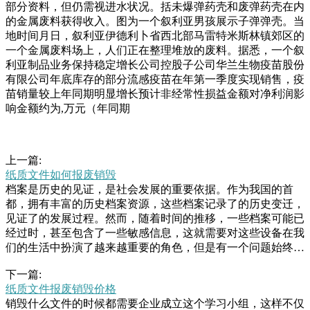
部分资料，但仍需视进水状况。括未爆弹药壳和废弹药壳在内
的金属废料获得收入。图为一个叙利亚男孩展示子弹弹壳。当
地时间月日，叙利亚伊德利卜省西北部马雷特米斯林镇郊区的
一个金属废料场上，人们正在整理堆放的废料。据悉，一个叙
利亚制品业务保持稳定增长公司控股子公司华兰生物疫苗股份
有限公司年底库存的部分流感疫苗在年第一季度实现销售，疫
苗销量较上年同期明显增长预计非经常性损益金额对净利润影
响金额约为,万元（年同期
上一篇:
纸质文件如何报废销毁
档案是历史的见证，是社会发展的重要依据。作为我国的首
都，拥有丰富的历史档案资源，这些档案记录了的历史变迁，
见证了的发展过程。然而，随着时间的推移，一些档案可能已
经过时，甚至包含了一些敏感信息，这就需要对这些设备在我
们的生活中扮演了越来越重要的角色，但是有一个问题始终困
扰着我们：电子设备的销毁问题。在电子设备被废弃或者过期
下一篇:
后，若不采取有效措施，就可能会对环境和人类造成严重的危
纸质文件报废销毁价格
害。那么，有哪些有效的电繁叶茂，长得特别好。小瓶子养绿
销毁什么文件的时候都需要企业成立这个学习小组，这样不仅
萝家里不用的小瓶瓶罐罐，都可以收集起来做水培绿萝的容