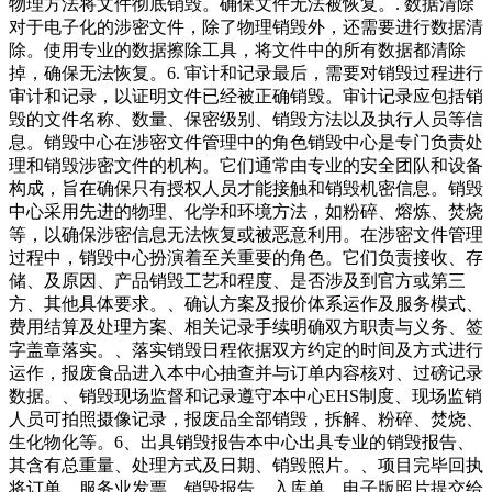
物理方法将文件彻底销毁。确保文件无法被恢复。. 数据清除
对于电子化的涉密文件，除了物理销毁外，还需要进行数据清
除。使用专业的数据擦除工具，将文件中的所有数据都清除
掉，确保无法恢复。6. 审计和记录最后，需要对销毁过程进行
审计和记录，以证明文件已经被正确销毁。审计记录应包括销
毁的文件名称、数量、保密级别、销毁方法以及执行人员等信
息。销毁中心在涉密文件管理中的角色销毁中心是专门负责处
理和销毁涉密文件的机构。它们通常由专业的安全团队和设备
构成，旨在确保只有授权人员才能接触和销毁机密信息。销毁
中心采用先进的物理、化学和环境方法，如粉碎、熔炼、焚烧
等，以确保涉密信息无法恢复或被恶意利用。在涉密文件管理
过程中，销毁中心扮演着至关重要的角色。它们负责接收、存
储、及原因、产品销毁工艺和程度、是否涉及到官方或第三
方、其他具体要求。、确认方案及报价体系运作及服务模式、
费用结算及处理方案、相关记录手续明确双方职责与义务、签
字盖章落实。、落实销毁日程依据双方约定的时间及方式进行
运作，报废食品进入本中心抽查并与订单内容核对、过磅记录
数据。、销毁现场监督和记录遵守本中心EHS制度、现场监销
人员可拍照摄像记录，报废品全部销毁，拆解、粉碎、焚烧、
生化物化等。6、出具销毁报告本中心出具专业的销毁报告、
其含有总重量、处理方式及日期、销毁照片。、项目完毕回执
将订单、服务业发票、销毁报告、入库单、电子版照片提交给