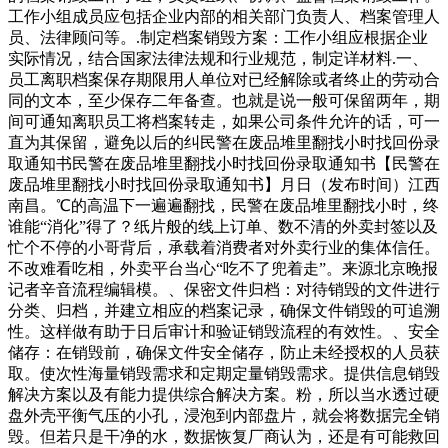
工作小组成员应包括企业内部的相关部门负责人、档案管理人
员、法律顾问等。.制定档案销毁方案：工作小组应根据企业
实际情况，结合国家法律法规和行业规范，制定详材料.一、
员工离职档案保存期限用人单位对已经解除或者终止的劳动合
同的文本，至少保存二年备查。也就是说一般可保留两年，期
间可通知离职员工将档案转走，如果公司条件允许的话，可一
直为其保留，避免以后的纠民警在废品堆里翻找小时找回份录
取通知书民警在废品堆里翻找小时找回份录取通知书【民警在
废品堆里翻找小时找回份录取通知书】月日（发布时间）江西
南昌。℃的高温下一遍遍翻找，民警在废品堆里翻找小时，终
谁能“消化”得了？纸片般的线上订单、数不清的外卖封签以及
忙个不停的小哥背后，承载着消费者对外卖行业的集体信任。
不改难看吃相，外卖平台当心“吃不了兜着走”。来源北京晚报
记者辛音流程编辑模。、保密文件归档：对待销毁的文件进行
分类、归档，并建立相应的档案记录，确保文件销毁的可追溯
性。这样做有助于日后审计和验证销毁流程的有效性。、安全
储存：在销毁前，确保文件安全储存，防止未经授权的人员获
取。使次性海量销毁需求和定期定量销毁需求。提供信息销毁
解决方案以及有能力提供综合解决方案。粉，所以当水透过硬
盘外壳平衡气压的小孔，浸泡到内部盘片，就会将数据完全销
毁。但若只是干净的水，数据恢复厂商认为，还是有可能救回