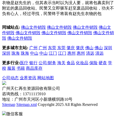
衣物是赵先生的，但其表示当时以为没人要，就将包裹卖到了
附近的废品回收站。民警又立即驱车赶至废品回收站，功夫不
负有心人，经过寻找，民警终于将装有赵先生衣物的包
同城站点:
佛山文件销毁
佛山文件销毁
佛山文件销毁
佛山文
件销毁
佛山文件销毁
佛山文件销毁
佛山文件销毁
佛山文件销
毁
佛山文件销毁
更多城市主站:
广州
广州
东莞
东莞
肇庆
肇庆
佛山
佛山
深圳
深圳
珠海
珠海
中山
中山
江门
江门
惠州
惠州
清远
清远
更多行业:
医疗
银行
公司/财务
海关
食品
化妆品
保险
硬盘
学
校
服装
书籍
商品库存
公司动态
业界资讯
网站地图
广州天仁再生资源回收有限公司
咨询热线：13711115910
地址：广州市天河区小新塘横圳路10号
Sitemap
Sitemap.xml
Copyright 2025 All Rights Reserved
微信客服