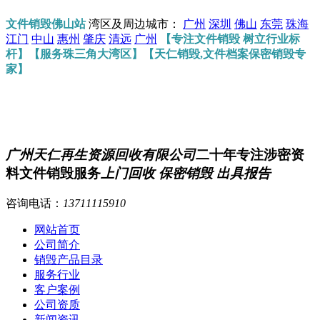
文件销毁佛山站
湾区及周边城市：
广州
深圳
佛山
东莞
珠海
江门
中山
惠州
肇庆
清远
广州
【专注文件销毁 树立行业标
杆】【服务珠三角大湾区】【天仁销毁,文件档案保密销毁专
家】
广州天仁再生资源回收有限公司
二十年专注涉密资
料文件销毁服务
上门回收 保密销毁 出具报告
咨询电话：
13711115910
网站首页
公司简介
销毁产品目录
服务行业
客户案例
公司资质
新闻资讯