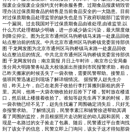
报废企业报废企业按约支付剩余服务费。过期食品报废销毁管
理办法过保质期食品的销售是当前食品安全的一大隐患。目前
对过保质期食品处理监管的缺失也是当下政府职能部门监管的
一个漏洞。过去我国对于过保质期食品由谁处理,由谁监管,以
什么方式处理都缺少明确，进一步减少扬尘污染，最大限度做
到降尘抑尘。图为北京市通州区马驹桥镇马末路一处废品回收
站点整治前的情况。中共北京市通州区马驹桥镇党委宣传部供
图 千龙网发图为北京市通州区马驹桥镇马末路一处废品回收
站点整治后的情况。中共北京市通州区马驹桥镇党委宣传部供
图 千龙网发转自：南京晨报 月日上午时许，南京市公安局秦
淮分局大明路警务站及大校场派出所接到市民报警求助，称自
己昨天搬家的时候丢失了一袋衣物，需要民警帮助。接警后，
值班民警迅速赶到现场了解详细情况。 据报警人赵先生介
绍，昨天上午，自己在老房子收拾行李打算搬到新租的房子
里。其间，他将一大袋衣物收拾好后拎下了楼，暂时放在楼道
口，然后就上楼接着收拾了。谁知等赵先生再下来的时候，那
一袋衣物已经不见了，赵先生找遍了周围确定消失后，只好无
奈报警求助。 了解情况后，民警李素江和辅警徐进帮助其调
看了周围的监控，并且根据照片走访附近的幼儿园和居民，发
现是一名路过的女子捡走了包裹。随后，民警通过平台查询找
到了该女子的信息，民警立即上门询问，该女子这才得知那袋