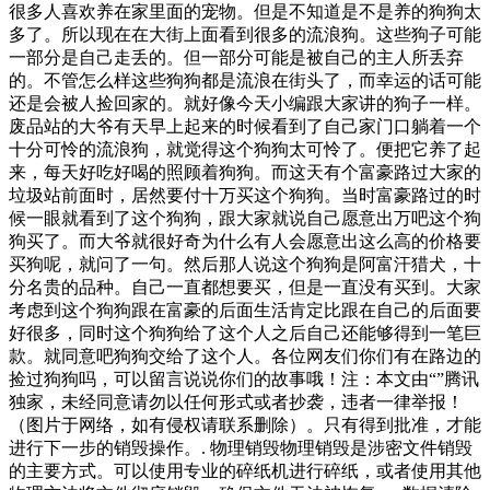
很多人喜欢养在家里面的宠物。但是不知道是不是养的狗狗太
多了。所以现在在大街上面看到很多的流浪狗。这些狗子可能
一部分是自己走丢的。但一部分可能是被自己的主人所丢弃
的。不管怎么样这些狗狗都是流浪在街头了，而幸运的话可能
还是会被人捡回家的。就好像今天小编跟大家讲的狗子一样。
废品站的大爷有天早上起来的时候看到了自己家门口躺着一个
十分可怜的流浪狗，就觉得这个狗狗太可怜了。便把它养了起
来，每天好吃好喝的照顾着狗狗。而这天有个富豪路过大家的
垃圾站前面时，居然要付十万买这个狗狗。当时富豪路过的时
候一眼就看到了这个狗狗，跟大家就说自己愿意出万吧这个狗
狗买了。而大爷就很好奇为什么有人会愿意出这么高的价格要
买狗呢，就问了一句。然后那人说这个狗狗是阿富汗猎犬，十
分名贵的品种。自己一直都想要买，但是一直没有买到。大家
考虑到这个狗狗跟在富豪的后面生活肯定比跟在自己的后面要
好很多，同时这个狗狗给了这个人之后自己还能够得到一笔巨
款。就同意吧狗狗交给了这个人。各位网友们你们有在路边的
捡过狗狗吗，可以留言说说你们的故事哦！注：本文由“”腾讯
独家，未经同意请勿以任何形式或者抄袭，违者一律举报！
（图片于网络，如有侵权请联系删除）。只有得到批准，才能
进行下一步的销毁操作。. 物理销毁物理销毁是涉密文件销毁
的主要方式。可以使用专业的碎纸机进行碎纸，或者使用其他